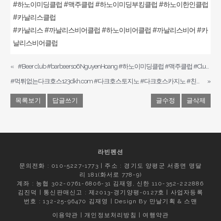
#하노이미딩클럽 #맥주클럽 #하노이미딩부킹클럽 #하노이한인클럽
#카날리스클럽
#카날리스 #까날리스비어클럽 #하노이비어클럽 #까날리스비어 #카
날리스비어클럽
«
#Beer club #barbeerso6NguyenHoang #하노이미딩클럽 #맥주클럽 #Club #Bar beer #까날리스비어 #canalis beer club
#먹튀없는다크호스123dkh.com #다크호스토지노 #다크호스카지노 #친구에이전시sin-s77.com #다크호스슬롯 #파워볼게임 #폭풍전야#김건희구속#광복절특사
»
목록보기
답글쓰기
글수정
글삭제
라빈펜션
문의전화 : 010-5227-1773 | 주소 : 경기도 양평군 서종면 명달
리 181(화서로 778-9)
계좌 : 농협 302-0761-6806-31 김재영, 신한 110-352-222886
김진덕 | 통신판매신고 : 제2013-경기양평-0127호 | 사업자등록
번호 : 132-25-96470 김재영 | Design By
만날기획
&
스맨
이용약관
|
개인정보처리방침
|
여행약관