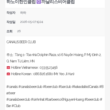
하노이한인클럽
까날리스비어클럽
작성자
하하
2026-05-07 19:24
작성일
26
조회
CANALIS BEER CLUB
주소 : Tầng 1- Tòa nhà Dolphin Plaza, số 6 Nuyễn Hoàng, P. Mỹ Đình 2,
Q. Nam Từ Liêm, HN
Hotline Vietnamese : 033.55.23456
Hotline Korean : 086.826.1680 (Mr. Yeo Ji Hun)
#canalis #canalisbeerclub #beerclub #barclub #kakaotalkidCanalis #B
arbeer
#canalisbeerclub #sinhnhat #barbeerso6NguyenHoang #beerclub #
Bar #Club