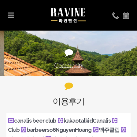
Community
이용후기
canalis beer club
kakaotalkidCanalis
Club
barbeerso6NguyenHoang
맥주클럽