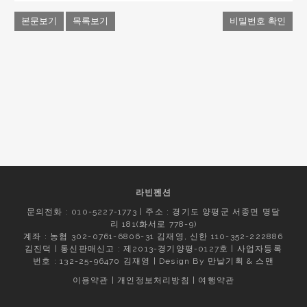
본문보기
목록보기
비밀번호 확인
라빈펜션
문의전화 : 010-5227-1773 | 주소 : 경기도 양평군 서종면 명달
리 181(화서로 778-9)
계좌 : 농협 302-0761-6806-31 김재영, 신한 110-352-222886
김진덕 | 통신판매신고 : 제2013-경기양평-0127호 | 사업자등록
번호 : 132-25-96470 김재영 | Design By
만날기획
&
스맨
이용약관
|
개인정보처리방침
|
여행약관