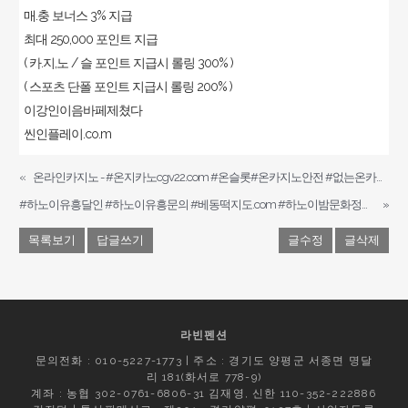
매.충 보너스 3% 지급
최대 250,000 포인트 지급
( 카.지,노 / 슬 포인트 지급시 롤링 300% )
( 스포츠 단폴 포인트 지급시 롤링 200% )
이강인이음바페제쳤다
씬인플레이.co.m
«
온라인카지노 - #온지카노cgv22.com #온슬롯#온카지노안전 #없는온카지노 #메이저온카지노 #온슬롯안전 #안전카지노사이트 #온라인슬롯 #온라인홀덤#이강인이음바페제쳤다
#하노이유흥달인 #하노이유흥문의 #베동떡지도.com #하노이밤문화정복 #미딩유흥거리 #카톡Kinghanoi #온라인홀덤 #오타니2경기연속홈런포
»
목록보기
답글쓰기
글수정
글삭제
라빈펜션
문의전화 : 010-5227-1773 | 주소 : 경기도 양평군 서종면 명달
리 181(화서로 778-9)
계좌 : 농협 302-0761-6806-31 김재영, 신한 110-352-222886