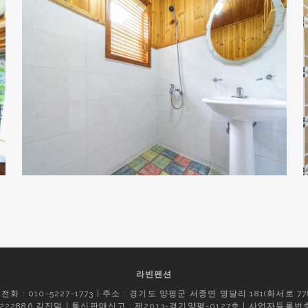
라빈펜션
전화 : 010-5227-1773 | 주소 : 경기도 양평군 서종면 명달리 181(화서로 778
2-222886 김진덕 | 통신판매신고 : 제2013-경기양평-0127호 | 사업자등록번호 : 