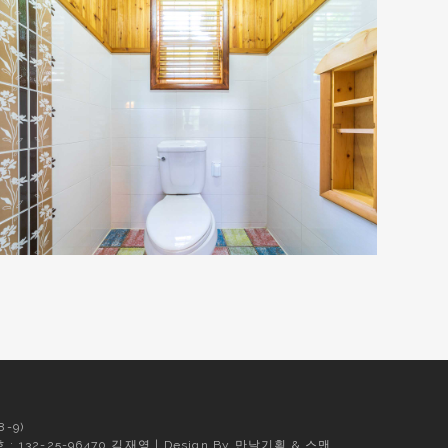
-9)
132-25-96470 김재영 | Design By
만날기획
&
스맨