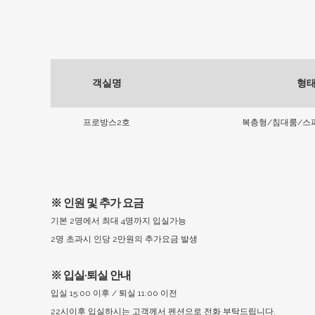
객실명
형
프로방스2호
복층형/침대룸/스
※ 인원 및 추가 요금
기본 2명에서 최대 4명까지 입실가능
2명 초과시 인당 2만원의 추가요금 발생
※ 입실·퇴실 안내
입실 15:00 이후 / 퇴실 11:00 이전
22시이후 입실하시는 고객께서 펜션으로 전화 부탁드립니다.