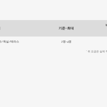
태
기준~최대
파/욕실/테라스
2명~4명
* 위 요금은 실제